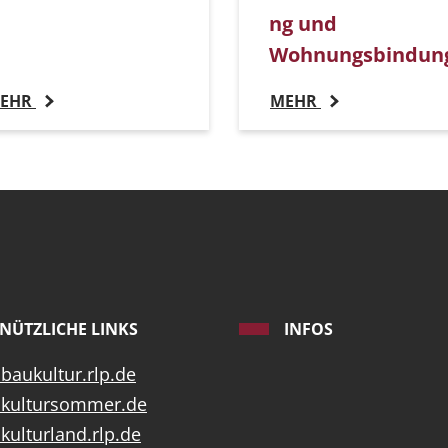
ng und
Wohnungsbindun
EHR
MEHR
NÜTZLICHE LINKS
INFOS
aukultur.rlp.de
kultursommer.de
ulturland.rlp.de