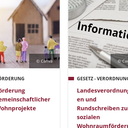
© Canva
© Ca
ÖRDERUNG
GESETZ - VERORDNUN
örderung
Landesverordnun
emeinschaftlicher
en und
ohnprojekte
Rundschreiben zu
sozialen
Wohnraumförder