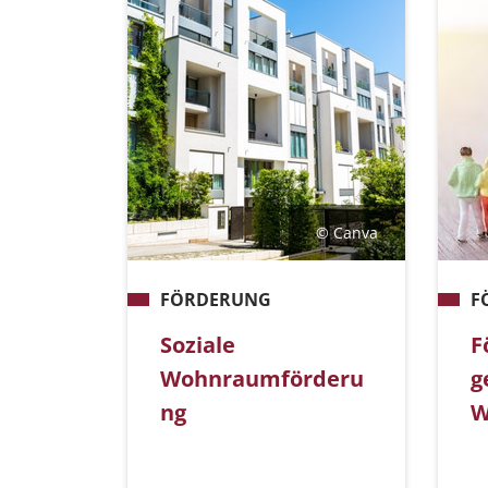
© Canva
FÖRDERUNG
F
Soziale
F
Wohnraumförderu
g
ng
W