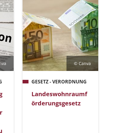
nva
© Canva
G
GESETZ - VERORDNUNG
g
Landeswohnraumf
örderungsgesetz
r
u